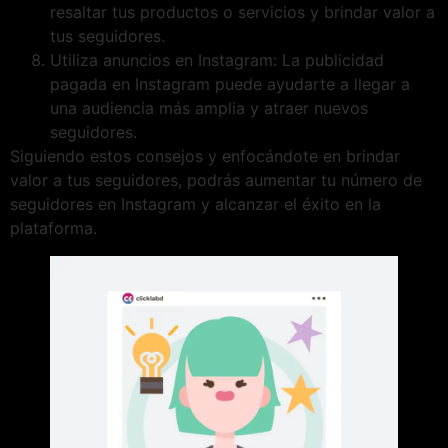
resaltar tus productos o servicios y brindar valor a
tus seguidores.
Utiliza anuncios en Instagram: La publicidad
pagada en Instagram puede ayudarte a llegar a
una audiencia más amplia y atraer nuevos
seguidores.
Siguiendo estos consejos y enfocándote en brindar
valor a tus seguidores, podrás aumentar tu número de
seguidores en Instagram y alcanzar el éxito en la
plataforma.