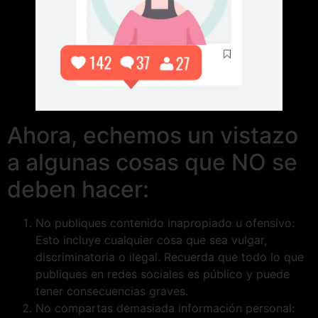
Ahora, echemos un vistazo
a algunas cosas que NO se
deben hacer:
No publiques contenido inapropiado u ofensivo:
Esto incluye cualquier cosa que sea vulgar,
discriminatoria o ilegal. Recuerda que todo lo que
publiques en redes sociales es público y puede
tener consecuencias graves.
No compartas demasiada información personal: