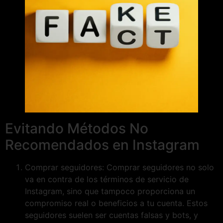
Evitando Métodos No
Recomendados en Instagram
Comprar seguidores: Comprar seguidores no solo
va en contra de los términos de servicio de
Instagram, sino que tampoco proporciona un
compromiso real o beneficios a tu cuenta. Estos
seguidores suelen ser cuentas falsas y bots, y