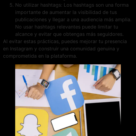
No utilizar hashtags: Los hashtags son una forma
importante de aumentar la visibilidad de tus
publicaciones y llegar a una audiencia más amplia.
No usar hashtags relevantes puede limitar tu
alcance y evitar que obtengas más seguidores.
Al evitar estas prácticas, puedes mejorar tu presencia
en Instagram y construir una comunidad genuina y
comprometida en la plataforma.