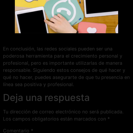
En conclusión, las redes sociales pueden ser una
poderosa herramienta para el crecimiento personal y
profesional, pero es importante utilizarlas de manera
responsable. Siguiendo estos consejos de qué hacer y
qué no hacer, puedes asegurarte de que tu presencia en
línea sea positiva y profesional.
Deja una respuesta
Tu dirección de correo electrónico no será publicada.
Los campos obligatorios están marcados con
*
Comentario
*