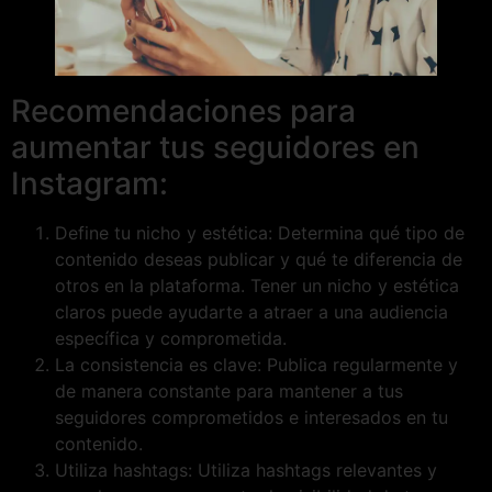
Recomendaciones para
aumentar tus seguidores en
Instagram:
Define tu nicho y estética: Determina qué tipo de
contenido deseas publicar y qué te diferencia de
otros en la plataforma. Tener un nicho y estética
claros puede ayudarte a atraer a una audiencia
específica y comprometida.
La consistencia es clave: Publica regularmente y
de manera constante para mantener a tus
seguidores comprometidos e interesados en tu
contenido.
Utiliza hashtags: Utiliza hashtags relevantes y